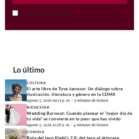
Acepto el Aviso de Privacidad
Lo último
CULTURA
El arte libre de Tove Jansson: Un diálogo sobre
ilustración, literatura y género en la CDMX
agosto 7, 2026 00:13 p. m.
•
3 minutos de lectura
BIENESTAR
Wedding Burnout: Cuando planear el “mejor día de
tu vida” se convierte en lo peor que has vivido
agosto 7, 2026 11:28 a. m.
•
4 minutos de lectura
COMIDA
Ruta del taco Kiehl’s 2.0: del taco al skincare,