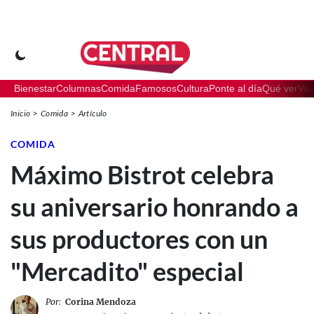
Bienestar
Columnas
Comida
Famosos
Cultura
Ponte al día
Qué ver
Via
Inicio
Comida
Artículo
COMIDA
Máximo Bistrot celebra
su aniversario honrando a
sus productores con un
"Mercadito" especial
Por:
Corina Mendoza