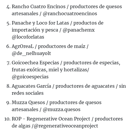
Rancho Cuatro Encinos / productores de quesos
artesanales / @ranchocuatroencinos
Panache y Loco for Latas / productos de
importación y pesca / @panachemx
@locoforlatas
AgrOreaL / productores de maíz /
@de_nelhuayolt
Goicoechea Especias / productores de especias,
frutas exóticas, miel y hortalizas/
@goicoespecias
Aguacates García / productores de aguacates / sin
redes sociales
Muzza Quesos / productores de quesos
artesanales / @muzza.quesos
ROP - Regenerative Ocean Project ⁠/ productores
de algas /@regenerativeoceanproject