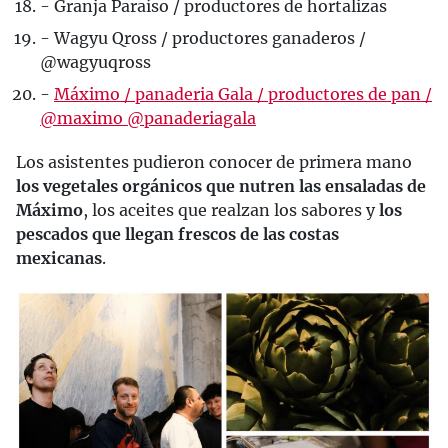
- Granja Paraíso / productores de hortalizas
- Wagyu Qross / productores ganaderos /
@wagyuqross
-
Máximo / panaderia Gala / productores de pan /
@maximo @panaderiagala
Los asistentes pudieron conocer de primera mano
los vegetales orgánicos que nutren las ensaladas de
Máximo
, los aceites que realzan los sabores y
los
pescados que llegan frescos de las costas
mexicanas
.