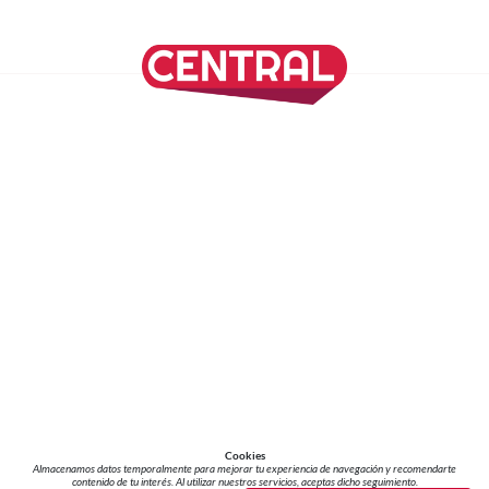
SÍGUENOS EN NUESTRAS REDES SOCIALES
REVISTA CENTRAL
Suscríbete a nuestro Newsletter
Inicio
Nuestros Columnistas
Cultura
Gastronomía
Viajes
Media Kit
Directorio
-
Aviso de Privacidad - Cookies/Ads
ALIADOS
ADN Noticias
TV Azteca
Grupo Salinas
Cookies
Almacenamos datos temporalmente para mejorar tu experiencia de navegación y recomendarte
contenido de tu interés. Al utilizar nuestros servicios, aceptas dicho seguimiento.