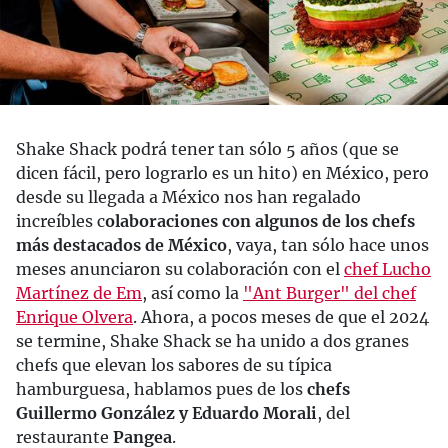
Shake Shack podrá tener tan sólo 5 años (que se
dicen fácil, pero lograrlo es un hito) en México, pero
desde su llegada a México nos han regalado
increíbles c
olaboraciones con algunos de los chefs
más destacados de México
, vaya, tan sólo hace unos
meses anunciaron su colaboración con el
chef Lucho
Martínez de Em
, así como la
"Ant Burger" del chef
Enrique Olvera
. Ahora, a pocos meses de que el 2024
se termine, Shake Shack se ha unido a dos granes
chefs que elevan los sabores de su típica
hamburguesa, hablamos pues de los
chefs
Guillermo González y Eduardo Morali
, del
restaurante
Pangea
.