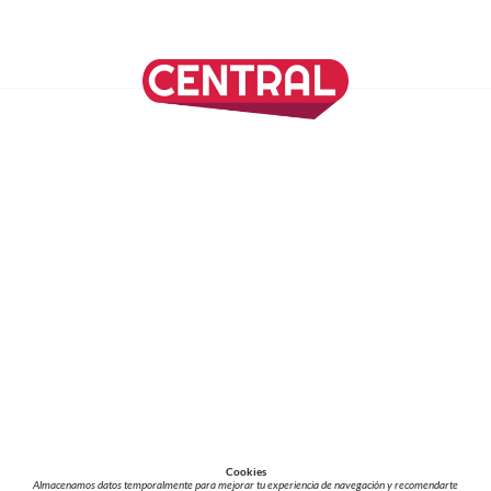
SÍGUENOS EN NUESTRAS REDES SOCIALES
REVISTA CENTRAL
Suscríbete a nuestro Newsletter
Inicio
Nuestros Columnistas
Cultura
Gastronomía
Viajes
Media Kit
Directorio
-
Aviso de Privacidad - Cookies/Ads
ALIADOS
ADN Noticias
TV Azteca
Grupo Salinas
Cookies
Almacenamos datos temporalmente para mejorar tu experiencia de navegación y recomendarte