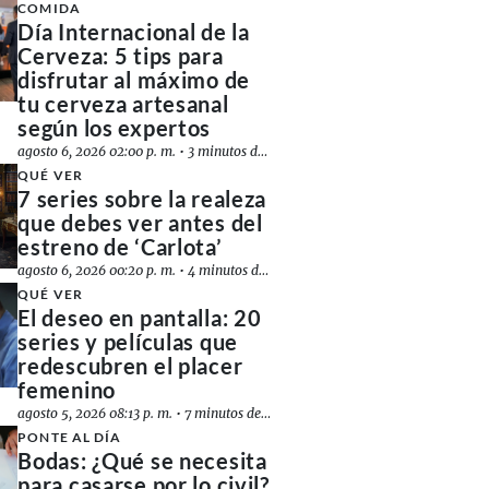
COMIDA
Día Internacional de la
Cerveza: 5 tips para
disfrutar al máximo de
tu cerveza artesanal
según los expertos
agosto 6, 2026 02:00 p. m.
•
3 minutos de lectura
QUÉ VER
7 series sobre la realeza
que debes ver antes del
estreno de ‘Carlota’
agosto 6, 2026 00:20 p. m.
•
4 minutos de lectura
QUÉ VER
El deseo en pantalla: 20
series y películas que
redescubren el placer
femenino
agosto 5, 2026 08:13 p. m.
•
7 minutos de lectura
PONTE AL DÍA
Bodas: ¿Qué se necesita
para casarse por lo civil?