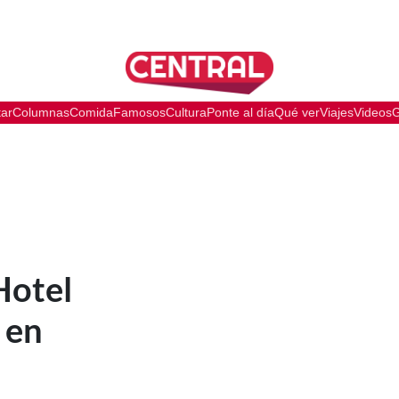
tar
Columnas
Comida
Famosos
Cultura
Ponte al día
Qué ver
Viajes
Videos
G
Hotel
 en