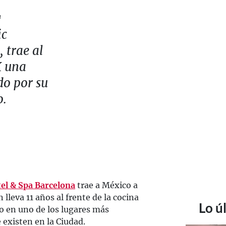
a
ic
 trae al
X una
do por su
o.
el & Spa Barcelona
trae a México a
lleva 11 años al frente de la cocina
Lo ú
o en uno de los lugares más
 existen en la Ciudad.