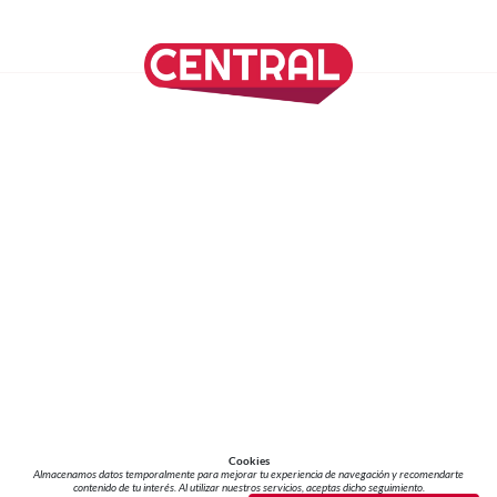
SÍGUENOS EN NUESTRAS REDES SOCIALES
REVISTA CENTRAL
Suscríbete a nuestro Newsletter
Inicio
Nuestros Columnistas
Cultura
Gastronomía
Viajes
Media Kit
Directorio
-
Aviso de Privacidad - Cookies/Ads
ALIADOS
ADN Noticias
TV Azteca
Grupo Salinas
Cookies
Almacenamos datos temporalmente para mejorar tu experiencia de navegación y recomendarte
contenido de tu interés. Al utilizar nuestros servicios, aceptas dicho seguimiento.