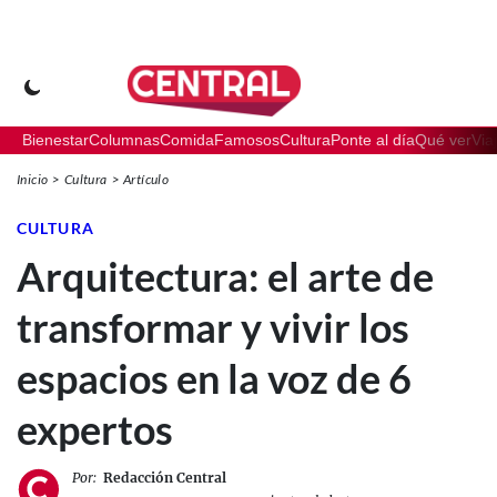
Bienestar
Columnas
Comida
Famosos
Cultura
Ponte al día
Qué ver
Via
Inicio
Cultura
Artículo
CULTURA
Arquitectura: el arte de
transformar y vivir los
espacios en la voz de 6
expertos
Por:
Redacción Central