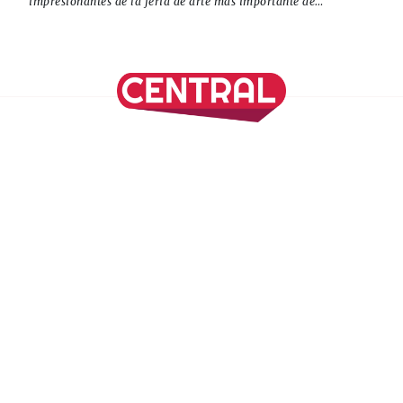
impresionantes de la feria de arte más importante de
Latinoamérica.
SÍGUENOS EN NUESTRAS REDES SOCIALES
REVISTA CENTRAL
Suscríbete a nuestro Newsletter
Inicio
Nuestros Columnistas
Cultura
Gastronomía
Viajes
Media Kit
Directorio
-
Aviso de Privacidad - Cookies/Ads
ALIADOS
ADN Noticias
TV Azteca