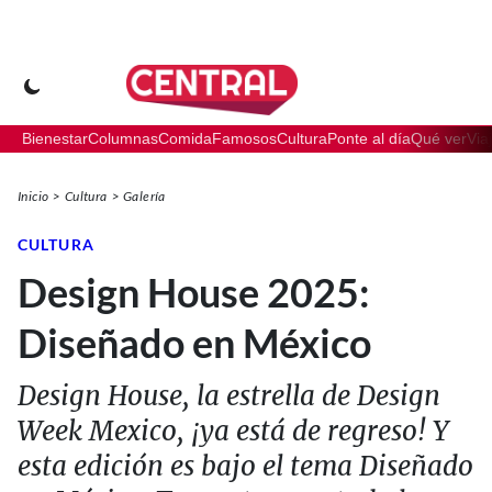
Bienestar
Columnas
Comida
Famosos
Cultura
Ponte al día
Qué ver
Via
Inicio
Cultura
Galería
CULTURA
Design House 2025:
Diseñado en México
Design House, la estrella de Design
Week Mexico, ¡ya está de regreso! Y
esta edición es bajo el tema Diseñado