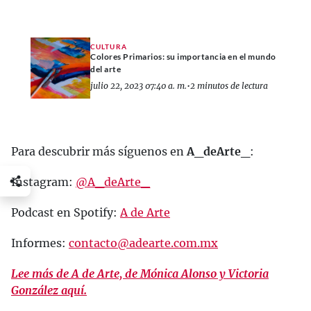
CULTURA
Colores Primarios: su importancia en el mundo
del arte
julio 22, 2023 07:40 a. m.
•
2 minutos de lectura
Para descubrir más síguenos en
A_deArte_
:
Instagram:
@A_deArte_
Podcast en Spotify:
A de Arte
Informes:
contacto@adearte.com.mx
Lee más de A de Arte, de Mónica Alonso y Victoria
González aquí.