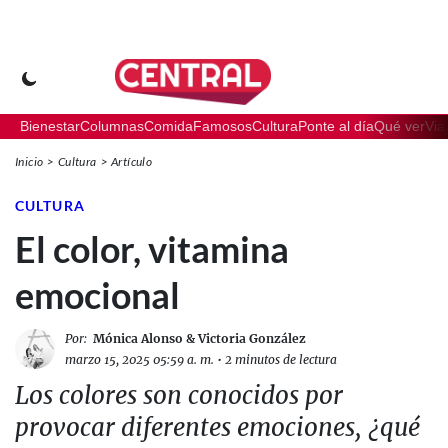
Bienestar
Columnas
Comida
Famosos
Cultura
Ponte al día
Qué ver
Via
Inicio
Cultura
Artículo
CULTURA
El color, vitamina
emocional
Por:
Mónica Alonso & Victoria González
marzo 15, 2025 05:59 a. m.
•
2 minutos de lectura
Los colores son conocidos por
provocar diferentes emociones, ¿qué