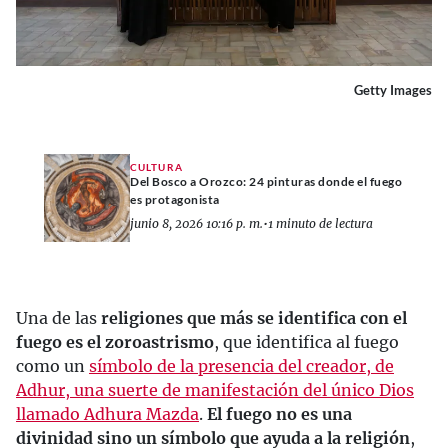
Getty Images
CULTURA
Del Bosco a Orozco: 24 pinturas donde el fuego
es protagonista
junio 8, 2026 10:16 p. m.
•
1 minuto de lectura
Una de las
religiones que más se identifica con el
fuego es el zoroastrismo
, que identifica al fuego
como un
símbolo de la presencia del creador, de
Adhur, una suerte de manifestación del único Dios
llamado Adhura Mazda
.
El fuego no es una
divinidad sino un símbolo que ayuda a la religión
,