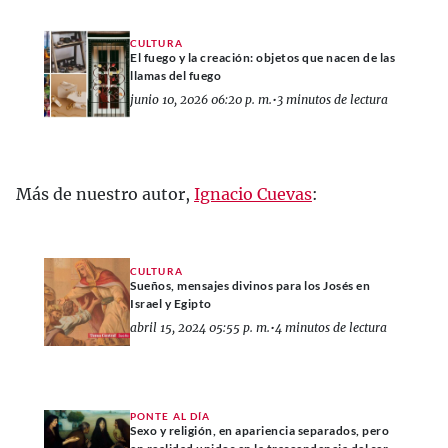
CULTURA
El fuego y la creación: objetos que nacen de las
llamas del fuego
junio 10, 2026 06:20 p. m.
•
3 minutos de lectura
Más de nuestro autor,
Ignacio Cuevas
:
CULTURA
Sueños, mensajes divinos para los Josés en
Israel y Egipto
abril 15, 2024 05:55 p. m.
•
4 minutos de lectura
PONTE AL DÍA
Sexo y religión, en apariencia separados, pero