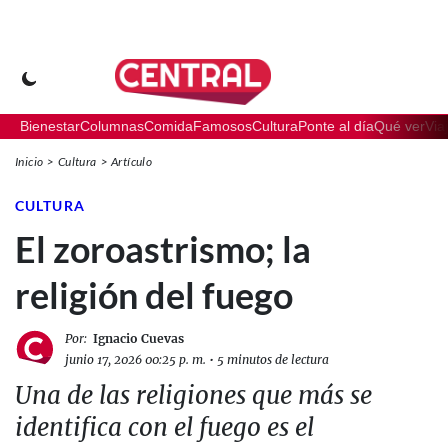
Bienestar
Columnas
Comida
Famosos
Cultura
Ponte al día
Qué ver
Via
Inicio
Cultura
Artículo
CULTURA
El zoroastrismo; la
religión del fuego
Por:
Ignacio Cuevas
junio 17, 2026 00:25 p. m.
•
5 minutos de lectura
Una de las religiones que más se
identifica con el fuego es el