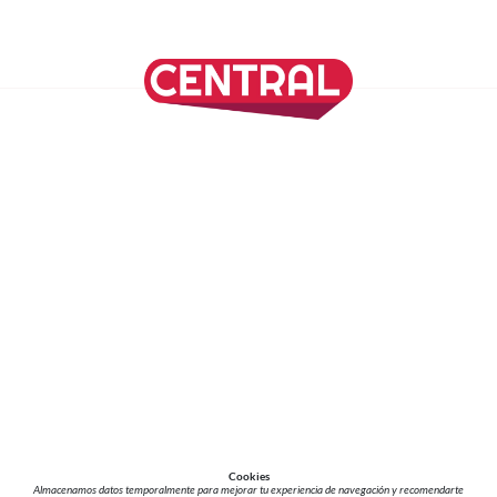
SÍGUENOS EN NUESTRAS REDES SOCIALES
REVISTA CENTRAL
Suscríbete a nuestro Newsletter
Inicio
Nuestros Columnistas
Cultura
Gastronomía
Viajes
Media Kit
Directorio
-
Aviso de Privacidad - Cookies/Ads
ALIADOS
ADN Noticias
TV Azteca
Grupo Salinas
Cookies
Almacenamos datos temporalmente para mejorar tu experiencia de navegación y recomendarte