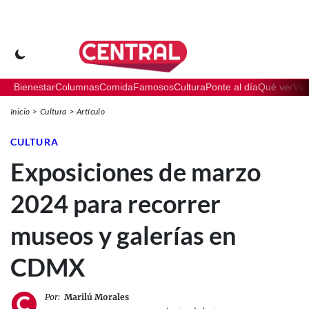
Bienestar
Columnas
Comida
Famosos
Cultura
Ponte al día
Qué ver
Via
Inicio
Cultura
Artículo
CULTURA
Exposiciones de marzo
2024 para recorrer
museos y galerías en
CDMX
Por:
Marilú Morales