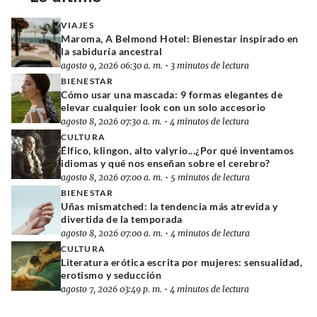
VIAJES
Maroma, A Belmond Hotel: Bienestar inspirado en
la sabiduría ancestral
agosto 9, 2026 06:30 a. m.
•
3 minutos de lectura
BIENESTAR
Cómo usar una mascada: 9 formas elegantes de
elevar cualquier look con un solo accesorio
agosto 8, 2026 07:30 a. m.
•
4 minutos de lectura
CULTURA
Élfico, klingon, alto valyrio...¿Por qué inventamos
idiomas y qué nos enseñan sobre el cerebro?
agosto 8, 2026 07:00 a. m.
•
5 minutos de lectura
BIENESTAR
Uñas mismatched: la tendencia más atrevida y
divertida de la temporada
agosto 8, 2026 07:00 a. m.
•
4 minutos de lectura
CULTURA
Literatura erótica escrita por mujeres: sensualidad,
erotismo y seducción
agosto 7, 2026 03:49 p. m.
•
4 minutos de lectura