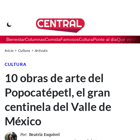
Bienestar
Columnas
Comida
Famosos
Cultura
Ponte al día
Qué ver
Via
Inicio
Cultura
Artículo
CULTURA
10 obras de arte del
Popocatépetl, el gran
centinela del Valle de
México
Por:
Beatriz Esquivel