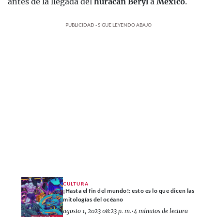
antes de la llegada del
huracán Beryl
a
México
.
PUBLICIDAD - SIGUE LEYENDO ABAJO
CULTURA
¡Hasta el fin del mundo!: esto es lo que dicen las
mitologías del océano
agosto 1, 2023 08:23 p. m.
•
4 minutos de lectura