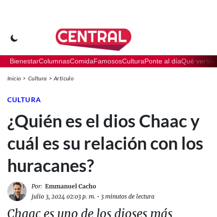
Bienestar
Columnas
Comida
Famosos
Cultura
Ponte al día
Qué ver
Via
Inicio
Cultura
Artículo
CULTURA
¿Quién es el dios Chaac y
cuál es su relación con los
huracanes?
Por:
Emmanuel Cacho
julio 3, 2024 02:03 p. m.
•
3 minutos de lectura
Chaac es uno de los dioses más