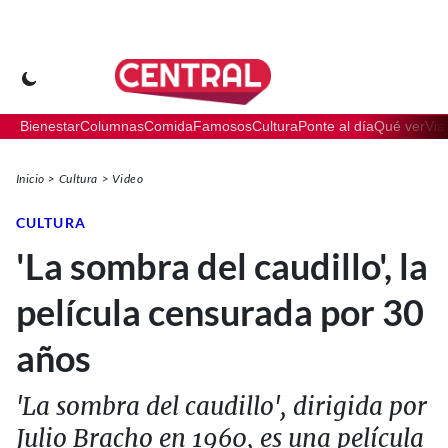
Bienestar
Columnas
Comida
Famosos
Cultura
Ponte al día
Qué ver
Via
Inicio
Cultura
Video
CULTURA
'La sombra del caudillo', la
película censurada por 30
años
'La sombra del caudillo', dirigida por
Julio Bracho en 1960, es una película