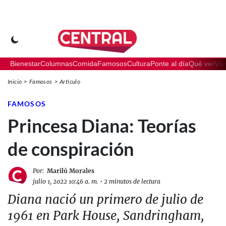
Bienestar
Columnas
Comida
Famosos
Cultura
Ponte al día
Qué ver
Via
Inicio
Famosos
Artículo
FAMOSOS
Princesa Diana: Teorías
de conspiración
Por:
Marilú Morales
julio 1, 2022 10:46 a. m.
•
2 minutos de lectura
Diana nació un primero de julio de
1961 en Park House, Sandringham,