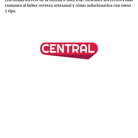
comunes al beber cerveza artesanal y cómo solucionarlos con estos
5 tips.
Continuar leyendo
SÍGUENOS EN NUESTRAS REDES SOCIALES
REVISTA CENTRAL
Suscríbete a nuestro Newsletter
Inicio
Nuestros Columnistas
Cultura
Gastronomía
Viajes
Media Kit
Directorio
-
Aviso de Privacidad - Cookies/Ads
ALIADOS