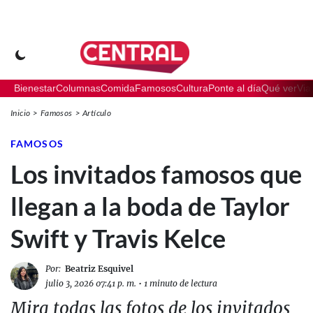
Bienestar
Columnas
Comida
Famosos
Cultura
Ponte al día
Qué ver
Via
Inicio
Famosos
Artículo
FAMOSOS
Los invitados famosos que
llegan a la boda de Taylor
Swift y Travis Kelce
Por:
Beatriz Esquivel
julio 3, 2026 07:41 p. m.
•
1 minuto de lectura
Mira todas las fotos de los invitados