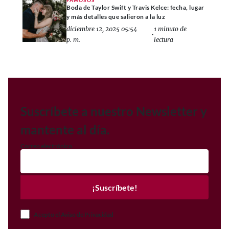
FAMOSOS
Boda de Taylor Swift y Travis Kelce: fecha, lugar
y más detalles que salieron a la luz
diciembre 12, 2025 05:54
1 minuto de
•
p. m.
lectura
Suscríbete a nuestro Newsletter y
mantente al día.
Correo electrónico
¡Suscríbete!
Acepto el Aviso de Privacidad