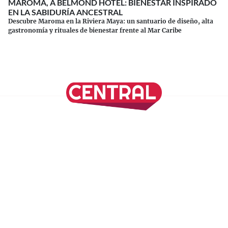
MAROMA, A BELMOND HOTEL: BIENESTAR INSPIRADO
EN LA SABIDURÍA ANCESTRAL
Descubre Maroma en la Riviera Maya: un santuario de diseño, alta
gastronomía y rituales de bienestar frente al Mar Caribe
Continuar leyendo
SÍGUENOS EN NUESTRAS REDES SOCIALES
REVISTA CENTRAL
Suscríbete a nuestro Newsletter
Inicio
Nuestros Columnistas
Cultura
Gastronomía
Viajes
Media Kit
Directorio
-