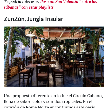
Te podría interesar:
Pasa un San Valentín “entre las
sábanas” con estas playlists
ZunZún, Jungla Insular
Una propuesta diferente en lo fue el Círculo Cubano,
llena de sabor, color y sonidos tropicales. En el
corazón de Roma Norte encontramos este oasis