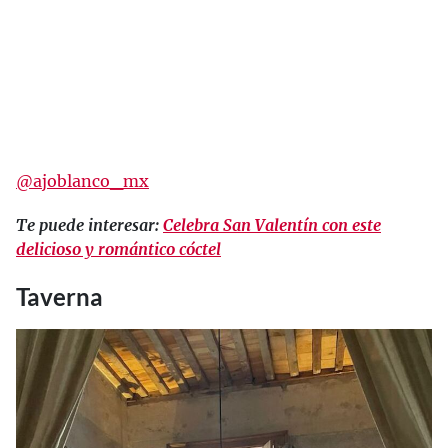
@ajoblanco_mx
Te puede interesar:
Celebra San Valentín con este
delicioso y romántico cóctel
Taverna