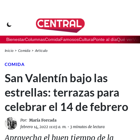
Bienestar
Columnas
Comida
Famosos
Cultura
Ponte al día
Qué ver
Via
Inicio
Comida
Artículo
COMIDA
San Valentín bajo las
estrellas: terrazas para
celebrar el 14 de febrero
Por:
María Forcada
febrero 14, 2022 11:03 a. m.
•
3 minutos de lectura
Aprovecha el buen tiempo de la