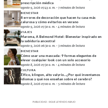
prescripción médica
agosto 9, 2026 07:45 a. m.
•
7 minutos de lectura
BIENESTAR
8 errores de decoración que hacen tu casa más
calurosa y cómo evitarlos en verano
agosto 9, 2026 07:30 a. m.
•
4 minutos de lectura
VIAJES
Maroma, A Belmond Hotel: Bienestar inspirado en
la sabiduría ancestral
agosto 9, 2026 06:30 a. m.
•
3 minutos de lectura
BIENESTAR
Cómo usar una mascada: 9 formas elegantes de
elevar cualquier look con un solo accesorio
agosto 8, 2026 07:30 a. m.
•
4 minutos de lectura
CULTURA
Élfico, klingon, alto valyrio...¿Por qué inventamos
idiomas y qué nos enseñan sobre el cerebro?
agosto 8, 2026 07:00 a. m.
•
5 minutos de lectura
PUBLICIDAD - SIGUE LEYENDO ABAJO