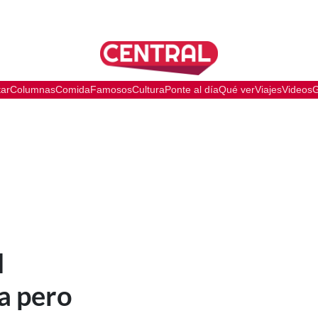
tar
Columnas
Comida
Famosos
Cultura
Ponte al día
Qué ver
Viajes
Videos
G
l
ía pero