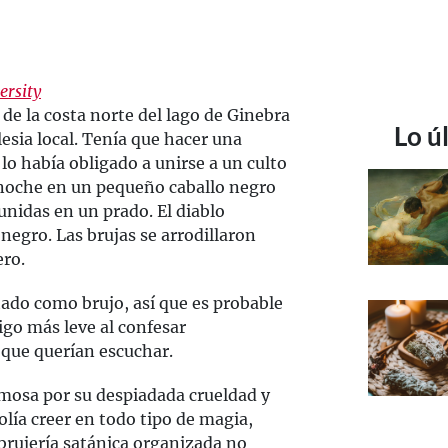
ersity
de la costa norte del lago de Ginebra
Lo ú
lesia local. Tenía que hacer una
lo había obligado a unirse a un culto
 noche en un pequeño caballo negro
unidas en un prado. El diablo
negro. Las brujas se arrodillaron
ero.
utado como brujo, así que es probable
igo más leve al confesar
 que querían escuchar.
amosa por su despiadada crueldad y
olía creer en todo tipo de magia,
a brujería satánica organizada no