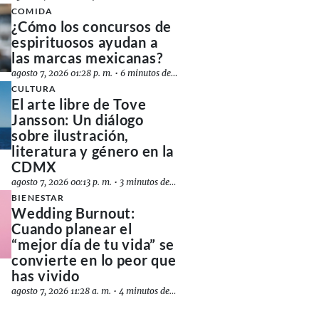
COMIDA
¿Cómo los concursos de
espirituosos ayudan a
las marcas mexicanas?
agosto 7, 2026 01:28 p. m.
•
6 minutos de lectura
CULTURA
El arte libre de Tove
Jansson: Un diálogo
sobre ilustración,
literatura y género en la
CDMX
agosto 7, 2026 00:13 p. m.
•
3 minutos de lectura
BIENESTAR
Wedding Burnout:
Cuando planear el
“mejor día de tu vida” se
convierte en lo peor que
has vivido
agosto 7, 2026 11:28 a. m.
•
4 minutos de lectura