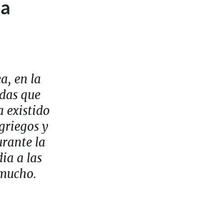
za
a, en la
adas que
 existido
griegos y
rante la
ia a las
 mucho.