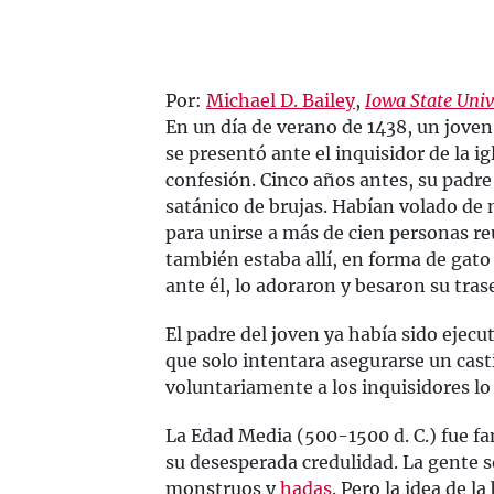
Por:
Michael D. Bailey
,
Iowa State Univ
En un día de verano de 1438, un joven 
se presentó ante el inquisidor de la ig
confesión. Cinco años antes, su padre 
satánico de brujas. Habían volado de
para unirse a más de cien personas re
también estaba allí, en forma de gato 
ante él, lo adoraron y besaron su tras
El padre del joven ya había sido ejec
que solo intentara asegurarse un cast
voluntariamente a los inquisidores lo
La Edad Media (500-1500 d. C.) fue f
su desesperada credulidad. La gente s
monstruos y
hadas
. Pero la idea de l