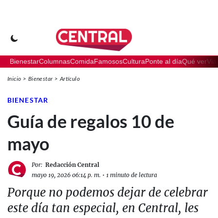
Bienestar
Columnas
Comida
Famosos
Cultura
Ponte al día
Qué ver
Via
Inicio
Bienestar
Artículo
BIENESTAR
Guía de regalos 10 de
mayo
Por:
Redacción Central
mayo 19, 2026 06:14 p. m.
•
1 minuto de lectura
Porque no podemos dejar de celebrar
este día tan especial, en Central, les