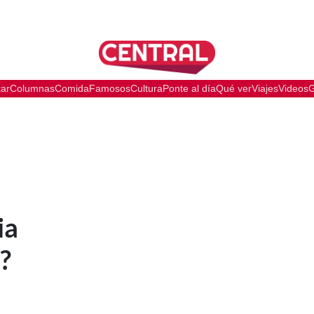
tar
Columnas
Comida
Famosos
Cultura
Ponte al día
Qué ver
Viajes
Videos
G
ia
?