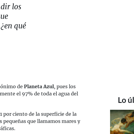
dir los
que
 ¿en qué
udónimo de
Planeta Azul
, pues los
ente el 97% de toda el agua del
Lo ú
 por ciento de la superficie de la
más pequeñas que llamamos mares y
áficas.