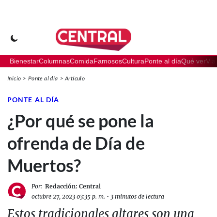
Bienestar
Columnas
Comida
Famosos
Cultura
Ponte al día
Qué ver
Via
Inicio
Ponte al día
Artículo
PONTE AL DÍA
¿Por qué se pone la
ofrenda de Día de
Muertos?
Por:
Redacción: Central
octubre 27, 2023 03:35 p. m.
•
3 minutos de lectura
Estos tradicionales altares son una