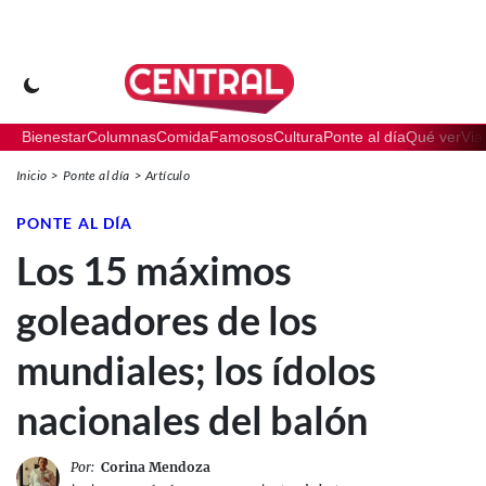
Bienestar
Columnas
Comida
Famosos
Cultura
Ponte al día
Qué ver
Via
Inicio
Ponte al día
Artículo
PONTE AL DÍA
Los 15 máximos
goleadores de los
mundiales; los ídolos
nacionales del balón
Por:
Corina Mendoza