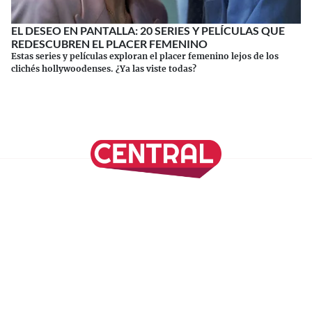
EL DESEO EN PANTALLA: 20 SERIES Y PELÍCULAS QUE
REDESCUBREN EL PLACER FEMENINO
Estas series y películas exploran el placer femenino lejos de los
clichés hollywoodenses. ¿Ya las viste todas?
Continuar leyendo
SÍGUENOS EN NUESTRAS REDES SOCIALES
REVISTA CENTRAL
Suscríbete a nuestro Newsletter
Inicio
Nuestros Columnistas
Cultura
Gastronomía
Viajes
Media Kit