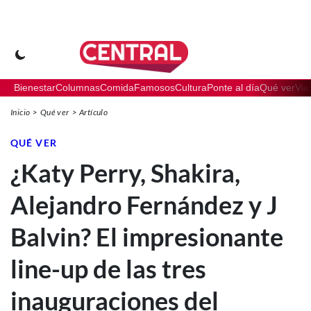
Bienestar
Columnas
Comida
Famosos
Cultura
Ponte al día
Qué ver
Via
Inicio
Qué ver
Artículo
QUÉ VER
¿Katy Perry, Shakira,
Alejandro Fernández y J
Balvin? El impresionante
line-up de las tres
inauguraciones del