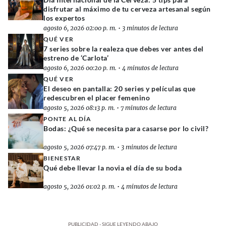
disfrutar al máximo de tu cerveza artesanal según
los expertos
agosto 6, 2026 02:00 p. m.
•
3 minutos de lectura
QUÉ VER
7 series sobre la realeza que debes ver antes del
estreno de ‘Carlota’
agosto 6, 2026 00:20 p. m.
•
4 minutos de lectura
QUÉ VER
El deseo en pantalla: 20 series y películas que
redescubren el placer femenino
agosto 5, 2026 08:13 p. m.
•
7 minutos de lectura
PONTE AL DÍA
Bodas: ¿Qué se necesita para casarse por lo civil?
agosto 5, 2026 07:47 p. m.
•
3 minutos de lectura
BIENESTAR
Qué debe llevar la novia el día de su boda
agosto 5, 2026 01:02 p. m.
•
4 minutos de lectura
PUBLICIDAD - SIGUE LEYENDO ABAJO