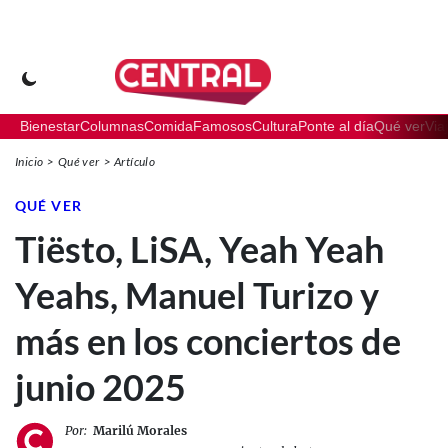
Bienestar
Columnas
Comida
Famosos
Cultura
Ponte al día
Qué ver
Via
Inicio
Qué ver
Artículo
QUÉ VER
Tiësto, LiSA, Yeah Yeah
Yeahs, Manuel Turizo y
más en los conciertos de
junio 2025
Por:
Marilú Morales