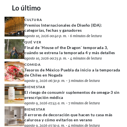
Lo último
CULTURA
Premios Internacionales de Diseño (IDA):
categorías, fechas y ganadores
agosto 10, 2026 00:40 p. m.
•
6 minutos de lectura
QUÉ VER
Final de `House of the Dragon` temporada 3,
cuándo se estrena la temporada 4 y más detalles
agosto 10, 2026 00:25 p. m.
•
4 minutos de lectura
COMIDA
Tesoros de México Puebla da inicio a la temporada
de Chiles en Nogada
agosto 9, 2026 06:30 p. m.
•
3 minutos de lectura
BIENESTAR
El riesgo de consumir suplementos de omega‑3 sin
prescripción médica
agosto 9, 2026 07:45 a. m.
•
7 minutos de lectura
BIENESTAR
8 errores de decoración que hacen tu casa más
calurosa y cómo evitarlos en verano
agosto 9, 2026 07:30 a. m.
•
4 minutos de lectura