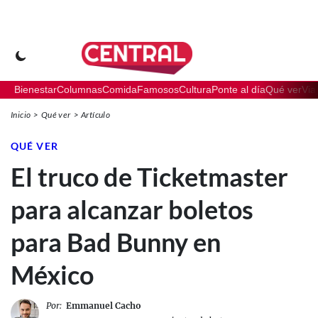
Bienestar
Columnas
Comida
Famosos
Cultura
Ponte al día
Qué ver
Via
Inicio
Qué ver
Artículo
QUÉ VER
El truco de Ticketmaster
para alcanzar boletos
para Bad Bunny en
México
Por:
Emmanuel Cacho