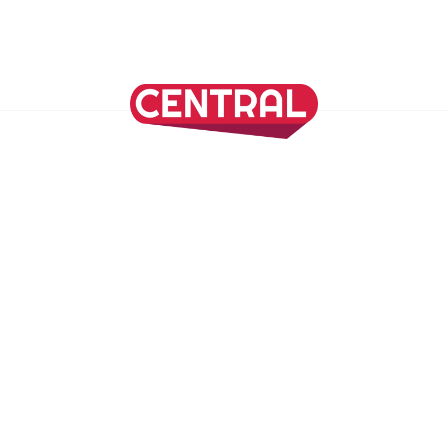
Continuar leyendo
SÍGUENOS EN NUESTRAS REDES SOCIALES
REVISTA CENTRAL
Suscríbete a nuestro Newsletter
Inicio
Nuestros Columnistas
Cultura
Gastronomía
Viajes
Media Kit
Directorio
-
Aviso de Privacidad - Cookies/Ads
ALIADOS
ADN Noticias
TV Azteca