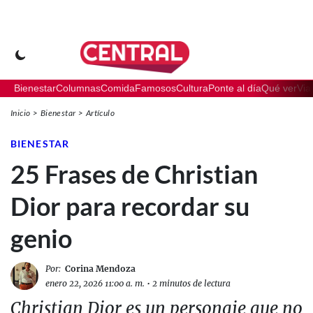
Bienestar
Columnas
Comida
Famosos
Cultura
Ponte al día
Qué ver
Via
Inicio
Bienestar
Artículo
BIENESTAR
25 Frases de Christian
Dior para recordar su
genio
Por:
Corina Mendoza
enero 22, 2026 11:00 a. m.
•
2 minutos de lectura
Christian Dior es un personaje que no