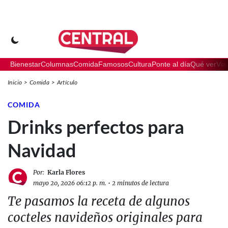
Bienestar
Columnas
Comida
Famosos
Cultura
Ponte al día
Qué ver
Via
Inicio
Comida
Artículo
COMIDA
Drinks perfectos para
Navidad
Por:
Karla Flores
mayo 20, 2026 06:12 p. m.
•
2 minutos de lectura
Te pasamos la receta de algunos
cocteles navideños originales para