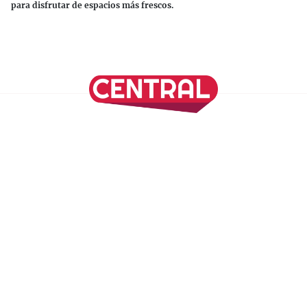
para disfrutar de espacios más frescos.
Continuar leyendo
SÍGUENOS EN NUESTRAS REDES SOCIALES
REVISTA CENTRAL
Suscríbete a nuestro Newsletter
Inicio
Nuestros Columnistas
Cultura
Gastronomía
Viajes
Media Kit
Directorio
-
Aviso de Privacidad - Cookies/Ads
ALIADOS