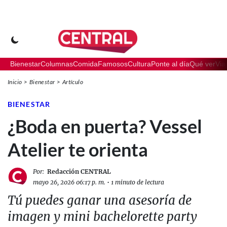
Bienestar
Columnas
Comida
Famosos
Cultura
Ponte al día
Qué ver
Via
Inicio
Bienestar
Artículo
BIENESTAR
¿Boda en puerta? Vessel
Atelier te orienta
Por:
Redacción CENTRAL
mayo 26, 2026 06:17 p. m.
•
1 minuto de lectura
Tú puedes ganar una asesoría de
imagen y mini bachelorette party