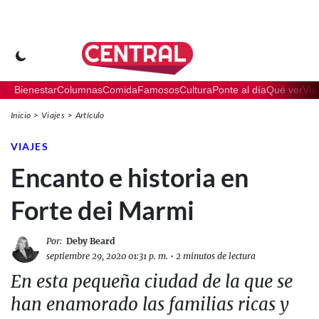
Bienestar
Columnas
Comida
Famosos
Cultura
Ponte al día
Qué ver
Via
Inicio
Viajes
Artículo
VIAJES
Encanto e historia en
Forte dei Marmi
Por:
Deby Beard
septiembre 29, 2020 01:31 p. m.
•
2 minutos de lectura
En esta pequeña ciudad de la que se
han enamorado las familias ricas y