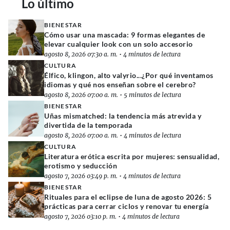
Lo último
BIENESTAR
Cómo usar una mascada: 9 formas elegantes de
elevar cualquier look con un solo accesorio
agosto 8, 2026 07:30 a. m.
•
4 minutos de lectura
CULTURA
Élfico, klingon, alto valyrio...¿Por qué inventamos
idiomas y qué nos enseñan sobre el cerebro?
agosto 8, 2026 07:00 a. m.
•
5 minutos de lectura
BIENESTAR
Uñas mismatched: la tendencia más atrevida y
divertida de la temporada
agosto 8, 2026 07:00 a. m.
•
4 minutos de lectura
CULTURA
Literatura erótica escrita por mujeres: sensualidad,
erotismo y seducción
agosto 7, 2026 03:49 p. m.
•
4 minutos de lectura
BIENESTAR
Rituales para el eclipse de luna de agosto 2026: 5
prácticas para cerrar ciclos y renovar tu energía
agosto 7, 2026 03:10 p. m.
•
4 minutos de lectura