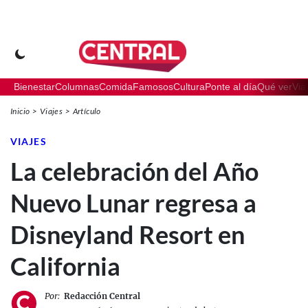
Bienestar
Columnas
Comida
Famosos
Cultura
Ponte al día
Qué ver
Via
Inicio
Viajes
Artículo
VIAJES
La celebración del Año
Nuevo Lunar regresa a
Disneyland Resort en
California
Por:
Redacción Central