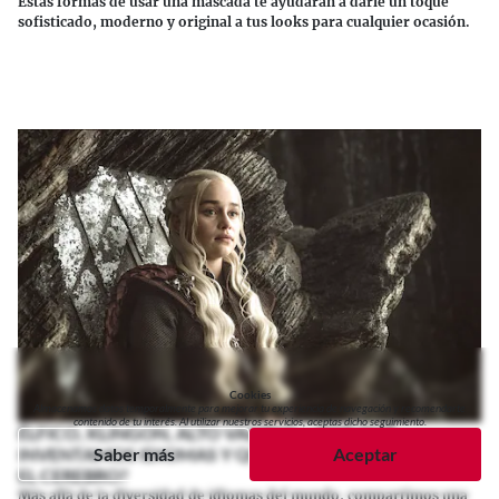
Estas formas de usar una mascada te ayudarán a darle un toque
sofisticado, moderno y original a tus looks para cualquier ocasión.
Continuar leyendo
Cookies
Almacenamos datos temporalmente para mejorar tu experiencia de navegación y recomendarte
contenido de tu interés. Al utilizar nuestros servicios, aceptas dicho seguimiento.
ÉLFICO, KLINGON, ALTO VALYRIO...¿POR QUÉ
INVENTAMOS IDIOMAS Y QUÉ NOS ENSEÑAN SOBRE
Saber más
Aceptar
EL CEREBRO?
Más allá de la diversidad de idiomas del mundo, compartimos una