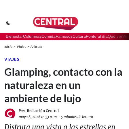
Bienestar
Columnas
Comida
Famosos
Cultura
Ponte al día
Qué ver
Via
Inicio
Viajes
Artículo
VIAJES
Glamping, contacto con la
naturaleza en un
ambiente de lujo
Por:
Redacción Central
mayo 8, 2026 01:33 p. m.
•
5 minutos de lectura
Disfruta una vista a las estrellas en