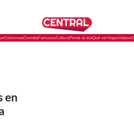
tar
Columnas
Comida
Famosos
Cultura
Ponte al día
Qué ver
Viajes
Videos
G
s en
a