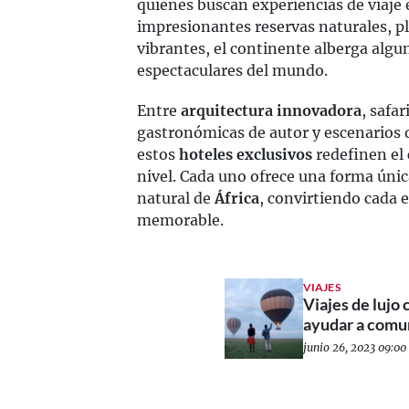
quienes buscan experiencias de viaje 
impresionantes reservas naturales, pl
vibrantes, el continente alberga algu
espectaculares del mundo.
Entre
arquitectura innovadora
, safa
gastronómicas de autor y escenarios 
estos
hoteles exclusivos
redefinen el 
nivel. Cada uno ofrece una forma única
natural de
África
, convirtiendo cada 
memorable.
VIAJES
Viajes de lujo
ayudar a comu
junio 26, 2023 09:00 