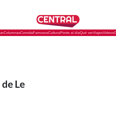
tar
Columnas
Comida
Famosos
Cultura
Ponte al día
Qué ver
Viajes
Videos
G
 de Le