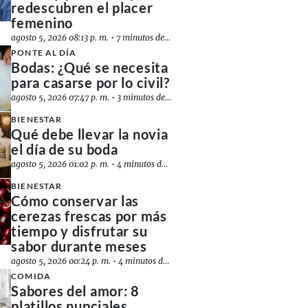
redescubren el placer
femenino
agosto 5, 2026 08:13 p. m.
•
7 minutos de lectura
PONTE AL DÍA
Bodas: ¿Qué se necesita
para casarse por lo civil?
agosto 5, 2026 07:47 p. m.
•
3 minutos de lectura
BIENESTAR
Qué debe llevar la novia
el día de su boda
agosto 5, 2026 01:02 p. m.
•
4 minutos de lectura
BIENESTAR
Cómo conservar las
cerezas frescas por más
tiempo y disfrutar su
sabor durante meses
agosto 5, 2026 00:24 p. m.
•
4 minutos de lectura
COMIDA
Sabores del amor: 8
platillos nupciales