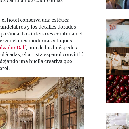
nes cambian de color con las
, el hotel conserva una estética
andelabros y los detalles dorados
poránea. Los interiores combinan el
intervenciones modernas y toques
alvador Dalí
, uno de los huéspedes
décadas, el artista español convirtió
 dejando una huella creativa que
otel.