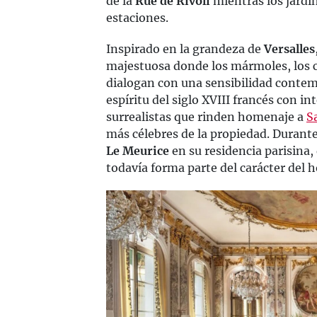
de la
Rue de Rivoli
mientras los jardi
estaciones.
Inspirado en la grandeza de
Versalles
majestuosa donde los mármoles, los c
dialogan con una sensibilidad contem
espíritu del siglo XVIII francés con 
surrealistas que rinden homenaje a
S
más célebres de la propiedad. Durante 
Le Meurice
en su residencia parisina,
todavía forma parte del carácter del h