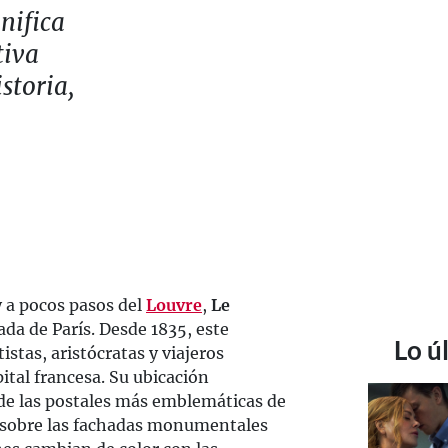
nifica
tiva
storia,
 a pocos pasos del
Louvre
,
Le
da de París. Desde 1835, este
Lo ú
tistas, aristócratas y viajeros
apital francesa. Su ubicación
de las postales más emblemáticas de
se sobre las fachadas monumentales