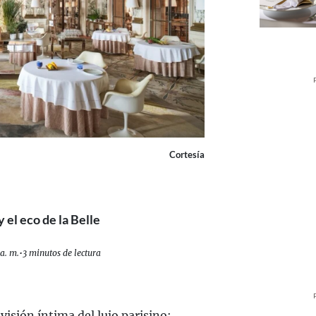
Cortesía
 el eco de la Belle
a. m.
•
3 minutos de lectura
visión íntima del lujo parisino: