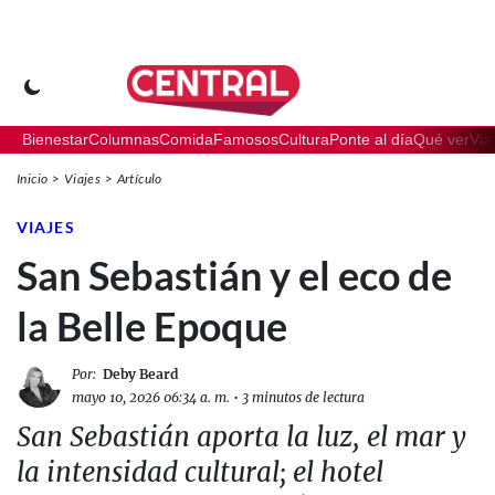
Bienestar
Columnas
Comida
Famosos
Cultura
Ponte al día
Qué ver
Via
Inicio
Viajes
Artículo
VIAJES
San Sebastián y el eco de
la Belle Epoque
Por:
Deby Beard
mayo 10, 2026 06:34 a. m.
•
3 minutos de lectura
San Sebastián aporta la luz, el mar y
la intensidad cultural; el hotel