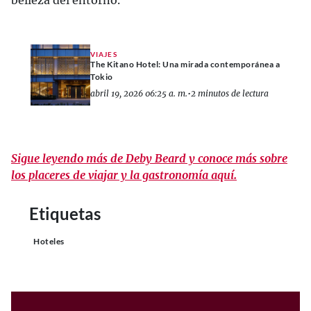
belleza del entorno.
VIAJES
The Kitano Hotel: Una mirada contemporánea a
Tokio
abril 19, 2026 06:25 a. m.
•
2 minutos de lectura
Sigue leyendo más de Deby Beard y conoce más sobre
los placeres de viajar y la gastronomía aquí.
Etiquetas
Hoteles