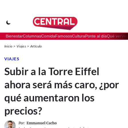
Bienestar
Columnas
Comida
Famosos
Cultura
Ponte al día
Qué ver
Via
Inicio
Viajes
Artículo
VIAJES
Subir a la Torre Eiffel
ahora será más caro, ¿por
qué aumentaron los
precios?
Por:
Emmanuel Cacho