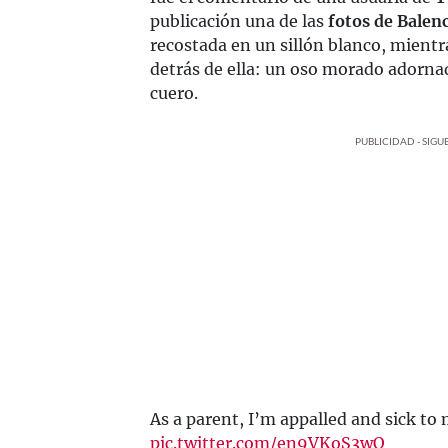
publicación una de las
fotos de Balen
recostada en un sillón blanco, mient
detrás de ella: un oso morado adorna
cuero.
PUBLICIDAD - SIG
As a parent, I’m appalled and sick to
pic.twitter.com/en9VKoS3wO