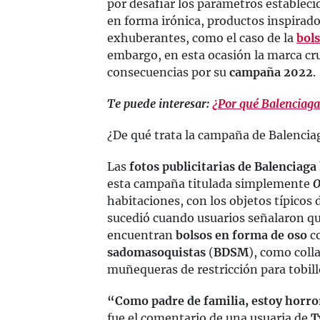
por desafiar los parámetros estableci
en forma irónica, productos inspirado
exhuberantes, como el caso de la
bol
embargo, en esta ocasión la marca cru
consecuencias por su
campaña 2022
.
Te puede interesar:
¿Por qué Balenciaga
¿De qué trata la campaña de Balencia
Las
fotos publicitarias de Balenciaga
esta campaña titulada simplemente
O
habitaciones, con los objetos típicos 
sucedió cuando usuarios señalaron q
encuentran
bolsos en forma de oso
co
sadomasoquistas
(
BDSM
), como coll
muñequeras de restricción para tobil
“Como padre de familia, estoy horr
fue el comentario de una usuaria de
T