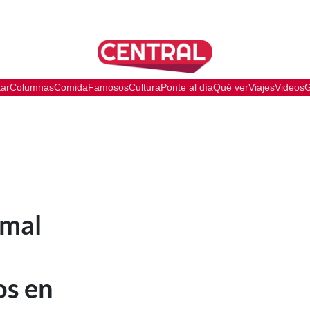
tar
Columnas
Comida
Famosos
Cultura
Ponte al día
Qué ver
Viajes
Videos
G
 mal
os en