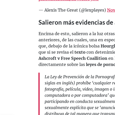
— Alexis The Great (@lexplayes)
Nov
Salieron más evidencias de 
Encima de esto, salieron a la luz otr
anteriores, de las cuales, una en espe
que, debajo de la icónica bolsa
Hourgl
que si se revisa el
texto
con detenimien
Ashcroft v Free Speech Coallition
en 
directamente sobre las
leyes de porno
La Ley de Prevención de la Pornograf
siglas en inglés) prohíbe ‘cualquier 
fotografía, película, video, imagen 
computadora o por computadora’ que 
participando en conducta sexualmente
sexualmente explícita que se ‘anunci
distribuya de tal manera que transmi