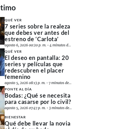
ltimo
QUÉ VER
7 series sobre la realeza
que debes ver antes del
estreno de ‘Carlota’
agosto 6, 2026 00:20 p. m.
•
4 minutos de lectura
QUÉ VER
El deseo en pantalla: 20
series y películas que
redescubren el placer
femenino
agosto 5, 2026 08:13 p. m.
•
7 minutos de lectura
PONTE AL DÍA
Bodas: ¿Qué se necesita
para casarse por lo civil?
agosto 5, 2026 07:47 p. m.
•
3 minutos de lectura
BIENESTAR
Qué debe llevar la novia