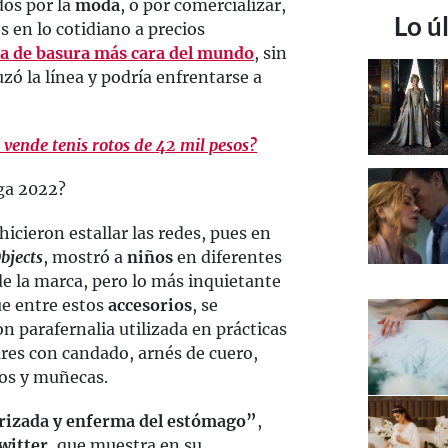
dos por la
moda
, o por comercializar,
Lo ú
s en lo cotidiano a precios
sa de basura más cara del mundo
, sin
zó la línea y podría enfrentarse a
 vende tenis rotos de 42 mil pesos?
ga 2022?
hicieron estallar las redes, pues en
bjects
, mostró a
niños
en diferentes
de la marca, pero lo más inquietante
ue entre estos
accesorios
, se
n parafernalia utilizada en prácticas
ares con candado, arnés de cuero,
los y muñecas.
orizada y enferma del estómago”
,
witter
, que muestra en su