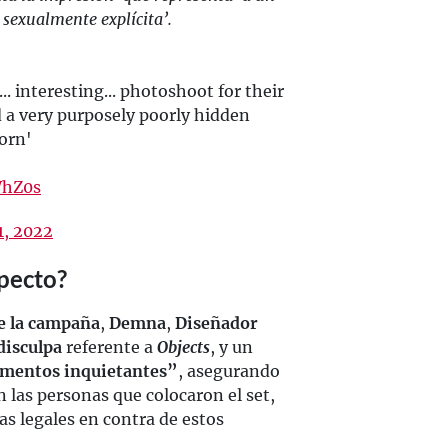
sexualmente explícita’.
.. interesting... photoshoot for their
 a very purposely poorly hidden
orn'
WhZ0s
, 2022
specto?
e la campaña
,
Demna
,
Diseñador
disculpa
referente a
Objects
, y un
mentos inquietantes”
, asegurando
n las personas que colocaron el set,
s legales en contra de estos