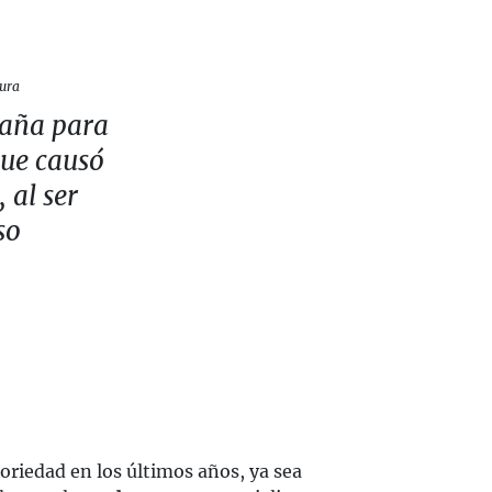
tura
paña para
que causó
 al ser
so
iedad en los últimos años, ya sea