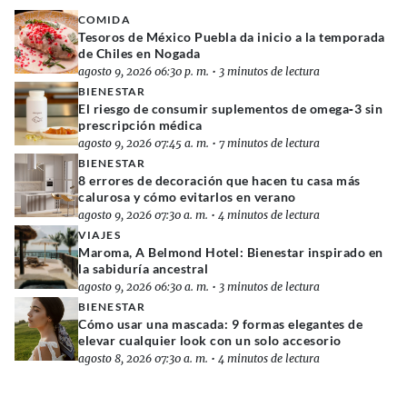
COMIDA
Tesoros de México Puebla da inicio a la temporada
de Chiles en Nogada
agosto 9, 2026 06:30 p. m.
•
3 minutos de lectura
BIENESTAR
El riesgo de consumir suplementos de omega‑3 sin
prescripción médica
agosto 9, 2026 07:45 a. m.
•
7 minutos de lectura
BIENESTAR
8 errores de decoración que hacen tu casa más
calurosa y cómo evitarlos en verano
agosto 9, 2026 07:30 a. m.
•
4 minutos de lectura
VIAJES
Maroma, A Belmond Hotel: Bienestar inspirado en
la sabiduría ancestral
agosto 9, 2026 06:30 a. m.
•
3 minutos de lectura
BIENESTAR
Cómo usar una mascada: 9 formas elegantes de
elevar cualquier look con un solo accesorio
agosto 8, 2026 07:30 a. m.
•
4 minutos de lectura