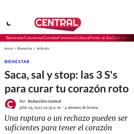
Bienestar
Columnas
Comida
Famosos
Cultura
Ponte al día
Qué ver
Via
Inicio
Bienestar
Artículo
BIENESTAR
Saca, sal y stop: las 3 S's
para curar tu corazón roto
Por:
Redacción Central
julio 29, 2022 05:39 a. m.
•
4 minutos de lectura
Una ruptura o un rechazo pueden ser
suficientes para tener el corazón