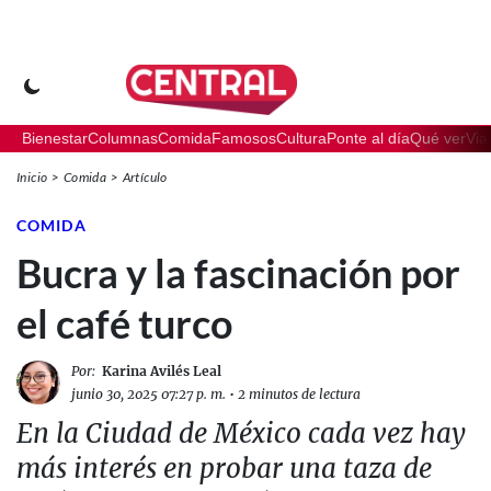
Bienestar
Columnas
Comida
Famosos
Cultura
Ponte al día
Qué ver
Via
Inicio
Comida
Artículo
COMIDA
Bucra y la fascinación por
el café turco
Por:
Karina Avilés Leal
junio 30, 2025 07:27 p. m.
•
2 minutos de lectura
En la Ciudad de México cada vez hay
más interés en probar una taza de