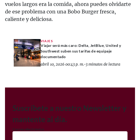
vuelos largos era la comida, ahora puedes olvidarte
de ese problema con una Bobo Burger fresca,
caliente y deliciosa.
VIAJES
Viajar será más caro: Delta, JetBlue, United y
Southwest suben sus tarifas de equipaje
documentado
abril 10, 2026 00:43 p. m.
•
3 minutos de lectura
Suscríbete a nuestro Newsletter y
mantente al día.
Correo electrónico