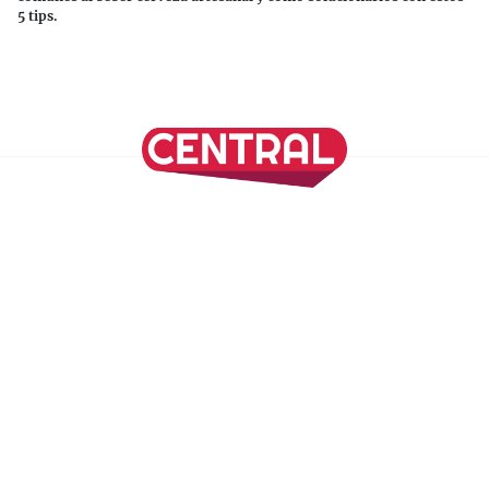
5 tips.
Continuar leyendo
SÍGUENOS EN NUESTRAS REDES SOCIALES
REVISTA CENTRAL
Suscríbete a nuestro Newsletter
Inicio
Nuestros Columnistas
Cultura
Gastronomía
Viajes
Media Kit
Directorio
-
Aviso de Privacidad - Cookies/Ads
ALIADOS