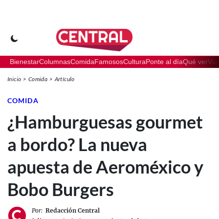
Bienestar
Columnas
Comida
Famosos
Cultura
Ponte al día
Qué ver
Via
Inicio
Comida
Artículo
COMIDA
¿Hamburguesas gourmet
a bordo? La nueva
apuesta de Aeroméxico y
Bobo Burgers
Por:
Redacción Central