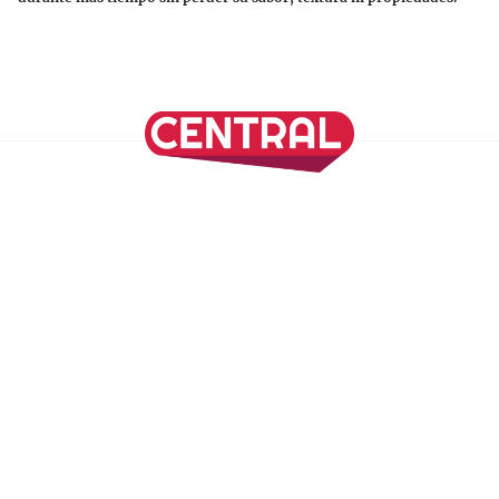
Continuar leyendo
SÍGUENOS EN NUESTRAS REDES SOCIALES
REVISTA CENTRAL
Suscríbete a nuestro Newsletter
Inicio
Nuestros Columnistas
Cultura
Gastronomía
Viajes
Media Kit
Directorio
-
Aviso de Privacidad - Cookies/Ads
ALIADOS
ADN Noticias