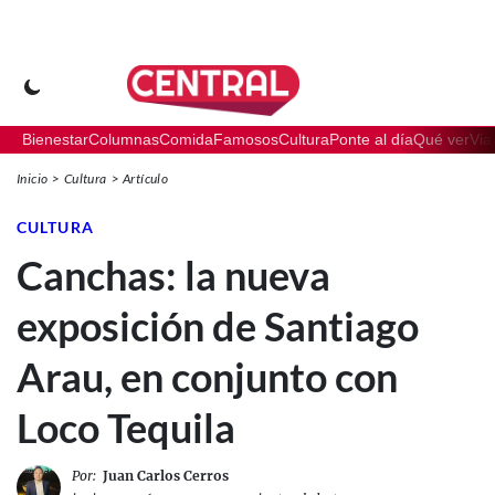
Bienestar
Columnas
Comida
Famosos
Cultura
Ponte al día
Qué ver
Via
Inicio
Cultura
Artículo
CULTURA
Canchas: la nueva
exposición de Santiago
Arau, en conjunto con
Loco Tequila
Por:
Juan Carlos Cerros