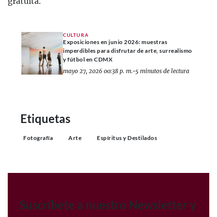
gratuita.
CULTURA
Exposiciones en junio 2026: muestras
imperdibles para disfrutar de arte, surrealismo
y fútbol en CDMX
mayo 27, 2026 00:38 p. m.
•
5 minutos de lectura
Etiquetas
Fotografía
Arte
Espíritus y Destilados
Suscríbete a nuestro Newsletter y