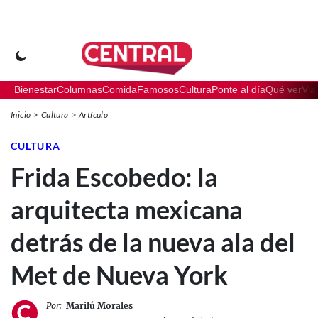
Bienestar
Columnas
Comida
Famosos
Cultura
Ponte al día
Qué ver
Via
Inicio
Cultura
Artículo
CULTURA
Frida Escobedo: la
arquitecta mexicana
detrás de la nueva ala del
Met de Nueva York
Por:
Marilú Morales