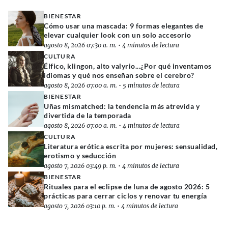
BIENESTAR
Cómo usar una mascada: 9 formas elegantes de
elevar cualquier look con un solo accesorio
agosto 8, 2026 07:30 a. m.
•
4 minutos de lectura
CULTURA
Élfico, klingon, alto valyrio...¿Por qué inventamos
idiomas y qué nos enseñan sobre el cerebro?
agosto 8, 2026 07:00 a. m.
•
5 minutos de lectura
BIENESTAR
Uñas mismatched: la tendencia más atrevida y
divertida de la temporada
agosto 8, 2026 07:00 a. m.
•
4 minutos de lectura
CULTURA
Literatura erótica escrita por mujeres: sensualidad,
erotismo y seducción
agosto 7, 2026 03:49 p. m.
•
4 minutos de lectura
BIENESTAR
Rituales para el eclipse de luna de agosto 2026: 5
prácticas para cerrar ciclos y renovar tu energía
agosto 7, 2026 03:10 p. m.
•
4 minutos de lectura