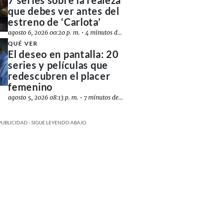
7 series sobre la realeza
que debes ver antes del
estreno de ‘Carlota’
agosto 6, 2026 00:20 p. m.
•
4 minutos de lectura
QUÉ VER
El deseo en pantalla: 20
series y películas que
redescubren el placer
femenino
agosto 5, 2026 08:13 p. m.
•
7 minutos de lectura
PUBLICIDAD - SIGUE LEYENDO ABAJO