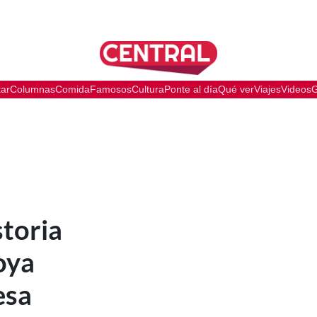
tar
Columnas
Comida
Famosos
Cultura
Ponte al día
Qué ver
Viajes
Videos
G
storia
joya
esa