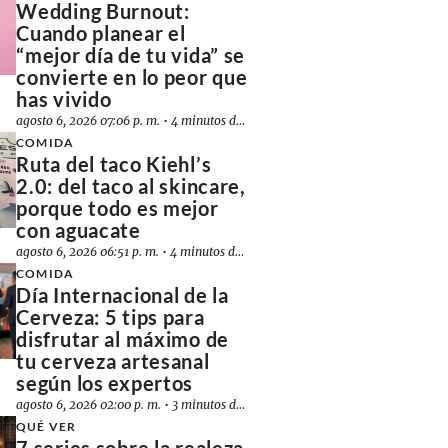
Wedding Burnout:
Cuando planear el
“mejor día de tu vida” se
convierte en lo peor que
has vivido
agosto 6, 2026 07:06 p. m.
•
4 minutos de lectura
COMIDA
Ruta del taco Kiehl’s
2.0: del taco al skincare,
porque todo es mejor
con aguacate
agosto 6, 2026 06:51 p. m.
•
4 minutos de lectura
COMIDA
Día Internacional de la
Cerveza: 5 tips para
disfrutar al máximo de
tu cerveza artesanal
según los expertos
agosto 6, 2026 02:00 p. m.
•
3 minutos de lectura
QUÉ VER