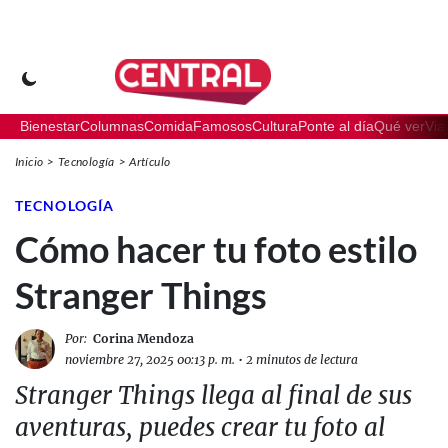
Bienestar
Columnas
Comida
Famosos
Cultura
Ponte al día
Qué ver
Via
Inicio
Tecnología
Artículo
TECNOLOGÍA
Cómo hacer tu foto estilo
Stranger Things
Por:
Corina Mendoza
noviembre 27, 2025 00:13 p. m.
•
2 minutos de lectura
Stranger Things llega al final de sus
aventuras, puedes crear tu foto al