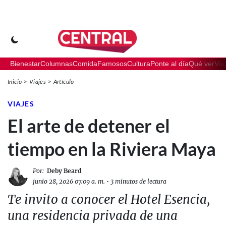
Bienestar
Columnas
Comida
Famosos
Cultura
Ponte al día
Qué ver
Via
Inicio
Viajes
Artículo
VIAJES
El arte de detener el
tiempo en la Riviera Maya
Por:
Deby Beard
junio 28, 2026 07:09 a. m.
•
3 minutos de lectura
Te invito a conocer el Hotel Esencia,
una residencia privada de una