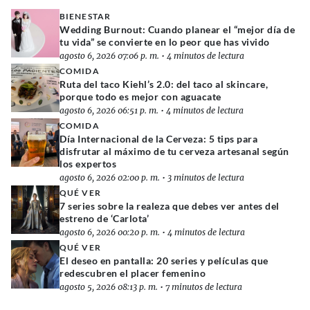
BIENESTAR
Wedding Burnout: Cuando planear el “mejor día de
tu vida” se convierte en lo peor que has vivido
agosto 6, 2026 07:06 p. m.
•
4 minutos de lectura
COMIDA
Ruta del taco Kiehl’s 2.0: del taco al skincare,
porque todo es mejor con aguacate
agosto 6, 2026 06:51 p. m.
•
4 minutos de lectura
COMIDA
Día Internacional de la Cerveza: 5 tips para
disfrutar al máximo de tu cerveza artesanal según
los expertos
agosto 6, 2026 02:00 p. m.
•
3 minutos de lectura
QUÉ VER
7 series sobre la realeza que debes ver antes del
estreno de ‘Carlota’
agosto 6, 2026 00:20 p. m.
•
4 minutos de lectura
QUÉ VER
El deseo en pantalla: 20 series y películas que
redescubren el placer femenino
agosto 5, 2026 08:13 p. m.
•
7 minutos de lectura