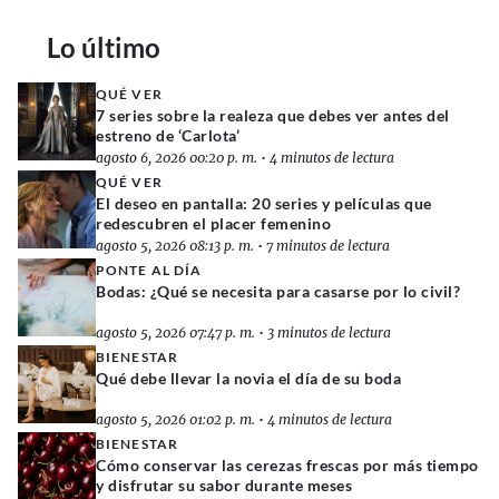
Lo último
QUÉ VER
7 series sobre la realeza que debes ver antes del
estreno de ‘Carlota’
agosto 6, 2026 00:20 p. m.
•
4 minutos de lectura
QUÉ VER
El deseo en pantalla: 20 series y películas que
redescubren el placer femenino
agosto 5, 2026 08:13 p. m.
•
7 minutos de lectura
PONTE AL DÍA
Bodas: ¿Qué se necesita para casarse por lo civil?
agosto 5, 2026 07:47 p. m.
•
3 minutos de lectura
BIENESTAR
Qué debe llevar la novia el día de su boda
agosto 5, 2026 01:02 p. m.
•
4 minutos de lectura
BIENESTAR
Cómo conservar las cerezas frescas por más tiempo
y disfrutar su sabor durante meses