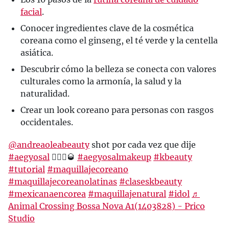
facial
.
Conocer ingredientes clave de la cosmética
coreana como el ginseng, el té verde y la centella
asiática.
Descubrir cómo la belleza se conecta con valores
culturales como la armonía, la salud y la
naturalidad.
Crear un look coreano para personas con rasgos
occidentales.
@andreaoleabeauty
shot por cada vez que dije
#aegyosal
🤦🏻‍♀️🥃
#aegyosalmakeup
#kbeauty
#tutorial
#maquillajecoreano
#maquillajecoreanolatinas
#claseskbeauty
#mexicanaencorea
#maquillajenatural
#idol
♬
Animal Crossing Bossa Nova A1(1403828) - Prico
Studio