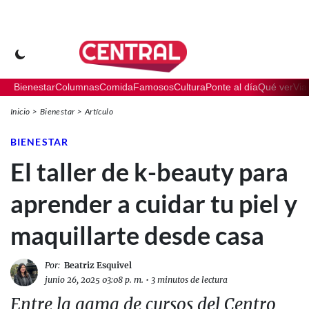
Bienestar
Columnas
Comida
Famosos
Cultura
Ponte al día
Qué ver
Via
Inicio
Bienestar
Artículo
BIENESTAR
El taller de k-beauty para
aprender a cuidar tu piel y
maquillarte desde casa
Por:
Beatriz Esquivel
junio 26, 2025 03:08 p. m.
•
3 minutos de lectura
Entre la gama de cursos del Centro