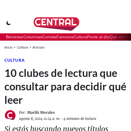
Bienestar
Columnas
Comida
Famosos
Cultura
Ponte al día
Qué ver
Via
Inicio
Cultura
Artículo
CULTURA
10 clubes de lectura que
consultar para decidir qué
leer
Por:
Marilú Morales
agosto 8, 2024 11:24 a. m.
•
4 minutos de lectura
Si estás buscando nuevos títulos