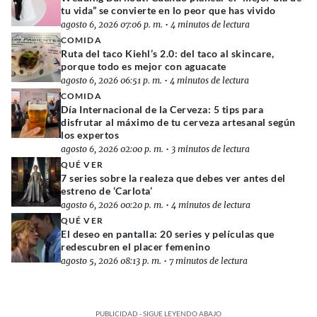
tu vida” se convierte en lo peor que has vivido
agosto 6, 2026 07:06 p. m.
•
4 minutos de lectura
COMIDA
Ruta del taco Kiehl’s 2.0: del taco al skincare,
porque todo es mejor con aguacate
agosto 6, 2026 06:51 p. m.
•
4 minutos de lectura
COMIDA
Día Internacional de la Cerveza: 5 tips para
disfrutar al máximo de tu cerveza artesanal según
los expertos
agosto 6, 2026 02:00 p. m.
•
3 minutos de lectura
QUÉ VER
7 series sobre la realeza que debes ver antes del
estreno de ‘Carlota’
agosto 6, 2026 00:20 p. m.
•
4 minutos de lectura
QUÉ VER
El deseo en pantalla: 20 series y películas que
redescubren el placer femenino
agosto 5, 2026 08:13 p. m.
•
7 minutos de lectura
PUBLICIDAD - SIGUE LEYENDO ABAJO