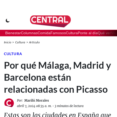
Bienestar
Columnas
Comida
Famosos
Cultura
Ponte al día
Qué ver
Via
Inicio
Cultura
Artículo
CULTURA
Por qué Málaga, Madrid y
Barcelona están
relacionadas con Picasso
Por:
Marilú Morales
abril 7, 2024 08:35 a. m.
•
3 minutos de lectura
Estas son las ciudades en España que