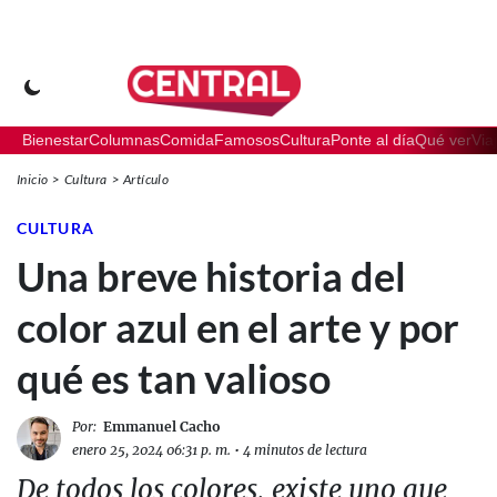
Bienestar
Columnas
Comida
Famosos
Cultura
Ponte al día
Qué ver
Via
Inicio
Cultura
Artículo
CULTURA
Una breve historia del
color azul en el arte y por
qué es tan valioso
Por:
Emmanuel Cacho
enero 25, 2024 06:31 p. m.
•
4 minutos de lectura
De todos los colores, existe uno que