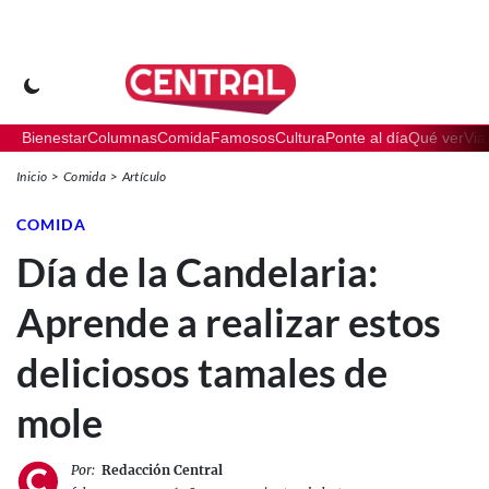
Bienestar
Columnas
Comida
Famosos
Cultura
Ponte al día
Qué ver
Via
Inicio
Comida
Artículo
COMIDA
Día de la Candelaria:
Aprende a realizar estos
deliciosos tamales de
mole
Por:
Redacción Central