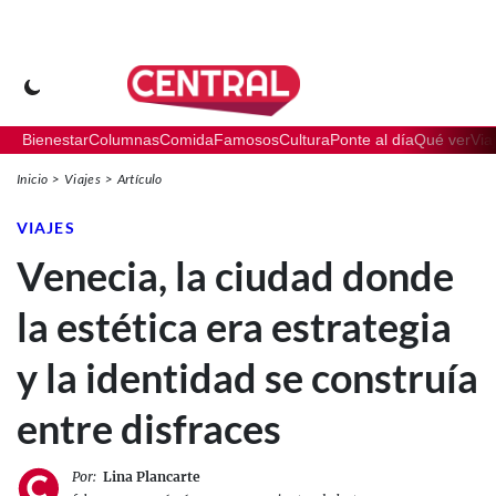
Bienestar
Columnas
Comida
Famosos
Cultura
Ponte al día
Qué ver
Via
Inicio
Viajes
Artículo
VIAJES
Venecia, la ciudad donde
la estética era estrategia
y la identidad se construía
entre disfraces
Por:
Lina Plancarte