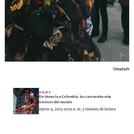
Unsplash
VIAJES
De Venecia a Colombia, los carnavales más
icónicos del mundo
marzo 9, 2025 07:01 a. m.
•
3 minutos de lectura