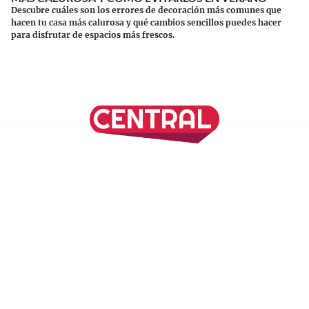
Descubre cuáles son los errores de decoración más comunes que
hacen tu casa más calurosa y qué cambios sencillos puedes hacer
para disfrutar de espacios más frescos.
Continuar leyendo
SÍGUENOS EN NUESTRAS REDES SOCIALES
REVISTA CENTRAL
Suscríbete a nuestro Newsletter
Inicio
Nuestros Columnistas
Cultura
Gastronomía
Viajes
Media Kit
Directorio
-
Aviso de Privacidad - Cookies/Ads