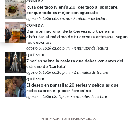
COMIDA
Ruta del taco Kiehl’s 2.0: del taco al skincare,
porque todo es mejor con aguacate
agosto 6, 2026 06:51 p. m.
•
4 minutos de lectura
COMIDA
Día Internacional de la Cerveza: 5 tips para
disfrutar al máximo de tu cerveza artesanal según
los expertos
agosto 6, 2026 02:00 p. m.
•
3 minutos de lectura
QUÉ VER
7 series sobre la realeza que debes ver antes del
estreno de ‘Carlota’
agosto 6, 2026 00:20 p. m.
•
4 minutos de lectura
QUÉ VER
El deseo en pantalla: 20 series y películas que
redescubren el placer femenino
agosto 5, 2026 08:13 p. m.
•
7 minutos de lectura
PUBLICIDAD - SIGUE LEYENDO ABAJO