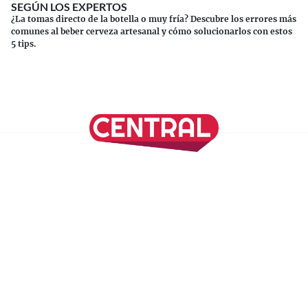
SEGÚN LOS EXPERTOS
¿La tomas directo de la botella o muy fría? Descubre los errores más
comunes al beber cerveza artesanal y cómo solucionarlos con estos
5 tips.
Continuar leyendo
SÍGUENOS EN NUESTRAS REDES SOCIALES
REVISTA CENTRAL
Suscríbete a nuestro Newsletter
Inicio
Nuestros Columnistas
Cultura
Gastronomía
Viajes
Media Kit
Directorio
-