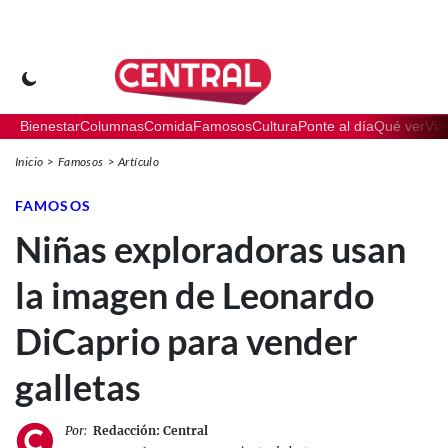
Bienestar
Columnas
Comida
Famosos
Cultura
Ponte al día
Qué ver
Via
Inicio
Famosos
Artículo
FAMOSOS
Niñas exploradoras usan
la imagen de Leonardo
DiCaprio para vender
galletas
Por:
Redacción: Central