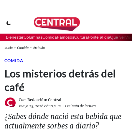
Bienestar
Columnas
Comida
Famosos
Cultura
Ponte al día
Qué ver
Via
Inicio
Comida
Artículo
COMIDA
Los misterios detrás del
café
Por:
Redacción: Central
mayo 25, 2026 06:10 p. m.
•
1 minuto de lectura
¿Sabes dónde nació esta bebida que
actualmente sorbes a diario?