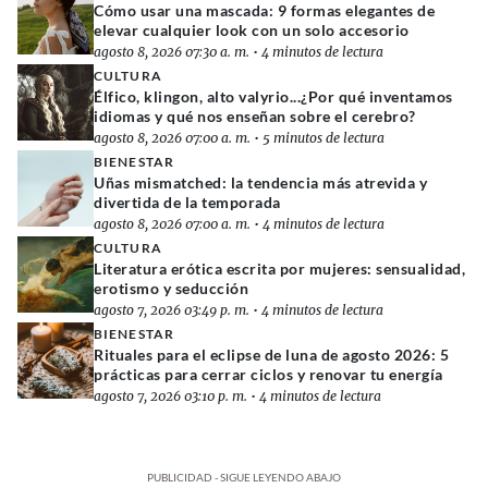
Cómo usar una mascada: 9 formas elegantes de
elevar cualquier look con un solo accesorio
agosto 8, 2026 07:30 a. m.
•
4 minutos de lectura
CULTURA
Élfico, klingon, alto valyrio...¿Por qué inventamos
idiomas y qué nos enseñan sobre el cerebro?
agosto 8, 2026 07:00 a. m.
•
5 minutos de lectura
BIENESTAR
Uñas mismatched: la tendencia más atrevida y
divertida de la temporada
agosto 8, 2026 07:00 a. m.
•
4 minutos de lectura
CULTURA
Literatura erótica escrita por mujeres: sensualidad,
erotismo y seducción
agosto 7, 2026 03:49 p. m.
•
4 minutos de lectura
BIENESTAR
Rituales para el eclipse de luna de agosto 2026: 5
prácticas para cerrar ciclos y renovar tu energía
agosto 7, 2026 03:10 p. m.
•
4 minutos de lectura
PUBLICIDAD - SIGUE LEYENDO ABAJO