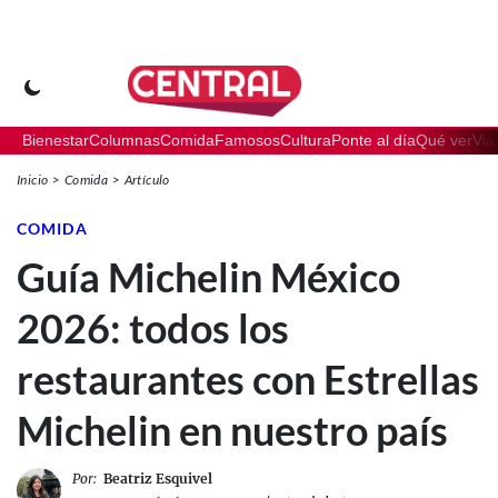
Bienestar
Columnas
Comida
Famosos
Cultura
Ponte al día
Qué ver
Via
Inicio
Comida
Artículo
COMIDA
Guía Michelin México
2026: todos los
restaurantes con Estrellas
Michelin en nuestro país
Por:
Beatriz Esquivel